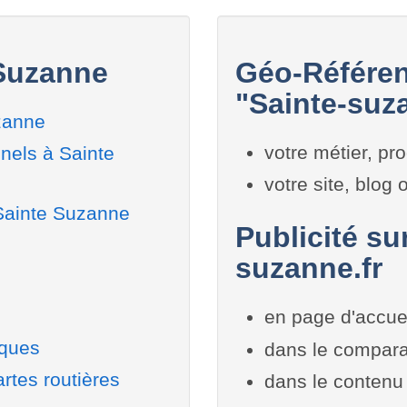
 Suzanne
Géo-Référen
"Sainte-suz
zanne
votre métier, pro
nels à Sainte
votre site, blog
 Sainte Suzanne
Publicité su
suzanne.fr
en page d'accue
iques
dans le compara
rtes routières
dans le contenu 