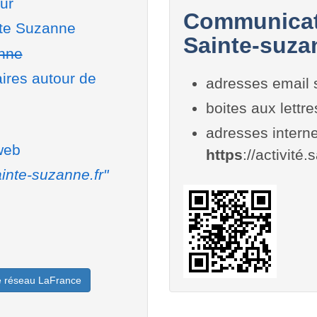
ur
Communicati
nte Suzanne
Sainte-suza
anne
aires autour de
adresses email 
boites aux lettr
adresses interne
 web
https
://activité
inte-suzanne.fr"
le réseau LaFrance